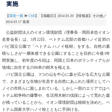
実施
【
環境一般
CSR
】 【掲載日】2014.03.20 【情報源】その他／
2014.03.17 発表
公益財団法人のイオン環境財団（理事長・岡田卓也イオン
名誉会長）は、3月22日、ベトナム北部の首都ハノイ近郊の
バビ
国立公園
で「ベトナム ハノイ植樹」をする。自然の素
晴らしさが一層体感できる公園にすることを目的に今後3年
間実施し、初年度の今回は、同国と日本のボランティアらが
地域に自生する2500本の樹木を植える。
バビ
国立公園
は、3つの山を中心に森が広がる広大な公園
で、さまざまな生物が生息する自然にあふれた場所としてハ
ノイの市民らに親しまれている。しかし一部のエリアではベ
トナム戦争時の爆撃や、生活用木材の伐採によって荒れた森
が残っていることから、イオン環境財団は植樹を決めた。ベ
トナム国家大学ハノイ校とともに手掛ける。