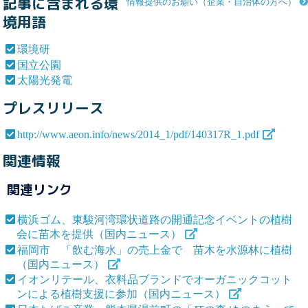
記事に含まれる環
情報提供のお願い（企業・自治体の方へ）
境用語
環境研
国立公園
太陽光発電
プレスリリース
http://www.aeon.info/news/2014_1/pdf/140317R_1.pdf
関連情報
関連リンク
横浜ゴム、東駿河湾環状道路の開通記念イベントの植樹
会に苗木を提供（国内ニュース）
福岡市 「飲む海水」の売上金で 苗木を水源林に植樹
（国内ニュース）
イオンリテール、衣料品ブランドでオーガニックコット
ンによる植樹支援に参加（国内ニュース）