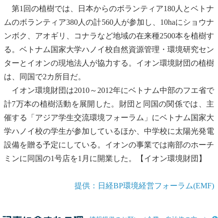
第1回の植樹では、日本からのボランティア180人とベトナ
ムのボランティア380人の計560人が参加し、10haにショウナ
ンボク、アオギリ、コナラなど地域の在来種2500本を植樹す
る。ベトナム国家大学ハノイ校自然資源管理・
環境研
究セン
ターとイオンの現地法人が協力する。イオン環境財団の植樹
は、同国で2カ所目だ。
イオン環境財団は2010～2012年にベトナム中部のフエ省で
計7万本の植樹活動を展開した。財団と同国の関係では、主
催する「アジア学生交流環境フォーラム」にベトナム国家大
学ハノイ校の学生が参加しているほか、中学校に
太陽光発電
設備を贈る予定にしている。イオンの事業では南部のホーチ
ミンに同国の1号店を1月に開業した。【イオン環境財団】
提供：日経BP環境経営フォーラム(EMF)