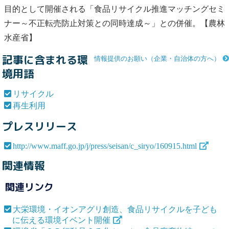
目的として開催される「食品
リサイクル
推進マッチングセミ
ナー～不正転売防止対策との同時達成～」との併催。【農林
水産省】
記事に含まれる環
情報提供のお願い（企業・自治体の方へ）
境用語
リサイクル
再生利用
プレスリリース
http://www.maff.go.jp/j/press/seisan/c_siryo/160915.html
関連情報
関連リンク
大栄環境・イオンアグリ創造、食品リサイクルを子ども
に伝える環境イベント開催