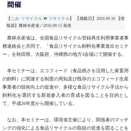
開催
【
ごみ･リサイクル
リサイクル
】 【掲載日】2016.09.16 【情
報源】農林水産省／2016.09.15 発表
農林水産省は、全国食品
リサイクル
登録
再生利用
事業者事
務連絡会と共同で、「食品
リサイクル
飼料化事業進出セミナ
ー」を秋田県、大阪府、沖縄県の地方3会場にて開催する。
本セミナーは、エコフィード（食品残さを活用した家畜用
の飼料）に関連する制度の周知及び既存のエコフィード生産
事業者の技術向上の促進や、多様な食品
リサイクル
手法から
飼料化を選択する新規参入者の育成を図ることを目的とし
て、平成26年度から開催している。
なお、本セミナーは、環境省主催により、関係者のマッチ
ングの強化による食品
リサイクル
の取組の促進を図ることを