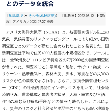
とのデータを統合
【
地球環境
その他(地球環境)
】 【掲載日】2022.08.12 【情報
源】アメリカ／2022.07.27 発表
アメリカ海洋大気庁（NOAA）は、被害額10億ドル以上の
気象・気候災害のリスクマッピングツールにより細かい国勢
調査区ごとのデータが新たに含められたことを発表した。国
勢調査区は平均で住民4000人程度の小規模区分で、ツールに
は、全50州及びコロンビア特別区の7万2000超の国勢調査区
が含まれた。調査区ごとに暴風雨・竜巻、干ばつ・
熱波
、ハ
リケーン・
熱帯
低気圧、
森林火災
、洪水、寒波などの災害の
リスクが色の濃淡で示される。さらに、疾病予防管理センタ
ー（CDC）の社会的脆弱性インデックスを用いて、社会経
済的状況、世帯構成と障害者の状況、人種・民族及び言語、
住宅の種類及び移動手段などの情報も統合した。これによ
り、災害のリスクと社会経済的脆弱性のどちらも高い地域を