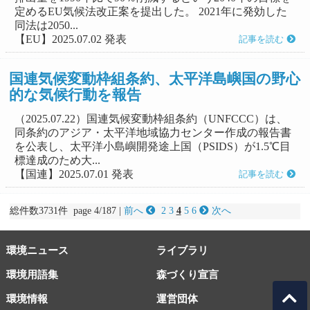
定めるEU気候法改正案を提出した。 2021年に発効した
同法は2050...
【EU】2025.07.02 発表
記事を読む
国連気候変動枠組条約、太平洋島嶼国の野心
的な気候行動を報告
（2025.07.22）国連気候変動枠組条約（UNFCCC）は、
同条約のアジア・太平洋地域協力センター作成の報告書
を公表し、太平洋小島嶼開発途上国（PSIDS）が1.5℃目
標達成のため大...
【国連】2025.07.01 発表
記事を読む
総件数3731件 page 4/187 |
前へ
2
3
4
5
6
次へ
環境ニュース
ライブラリ
環境用語集
森づくり宣言
環境情報
運営団体