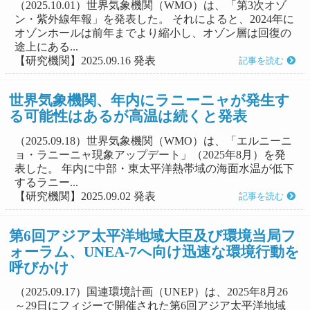
（2025.10.01）世界気象機関（WMO）は、「第3次オゾ
ン・紫外線年報」を発表した。 それによると、2024年に
オゾンホールは前年までより縮小し、オゾン層は回復の
途上にある...
【研究機関】2025.09.16 発表
記事を読む
世界気象機関、年内にラニーニャが発生す
る可能性はあるが高温は続くと発表
（2025.09.18）世界気象機関（WMO）は、「エルニーニ
ョ・ラニーニャ現象アップデート」（2025年8月）を発
表した。 年内に中部・東太平洋熱帯域の海面水温が低下
するラニー...
【研究機関】2025.09.02 発表
記事を読む
第6回アジア太平洋地域大臣及び環境当局フ
ォーラム、UNEA-7へ向け迅速な環境行動を
呼びかけ
（2025.09.17）国連環境計画（UNEP）は、2025年8月26
～29日にフィジーで開催された第6回アジア太平洋地域