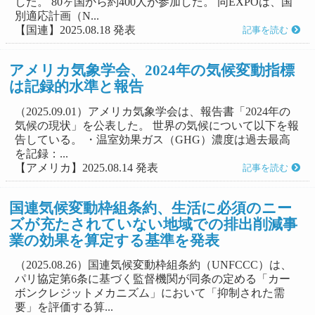
した。 80ヶ国から約400人が参加した。 同EXPOは、国
別適応計画（N...
【国連】2025.08.18 発表
記事を読む
アメリカ気象学会、2024年の気候変動指標
は記録的水準と報告
（2025.09.01）アメリカ気象学会は、報告書「2024年の
気候の現状」を公表した。 世界の気候について以下を報
告している。 ・温室効果ガス（GHG）濃度は過去最高
を記録：...
【アメリカ】2025.08.14 発表
記事を読む
国連気候変動枠組条約、生活に必須のニー
ズが充たされていない地域での排出削減事
業の効果を算定する基準を発表
（2025.08.26）国連気候変動枠組条約（UNFCCC）は、
パリ協定第6条に基づく監督機関が同条の定める「カー
ボンクレジットメカニズム」において「抑制された需
要」を評価する算...