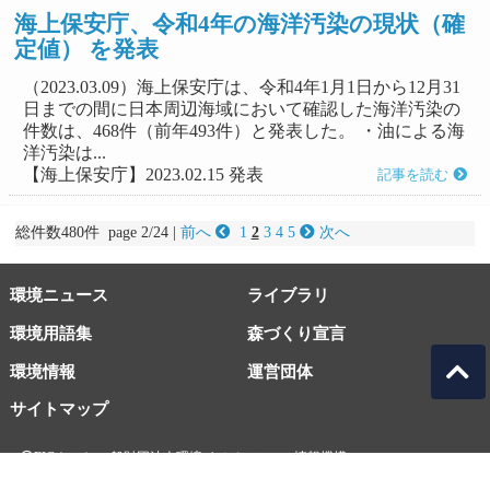
海上保安庁、令和4年の海洋汚染の現状（確
定値） を発表
（2023.03.09）海上保安庁は、令和4年1月1日から12月31
日までの間に日本周辺海域において確認した海洋汚染の
件数は、468件（前年493件）と発表した。 ・油による海
洋汚染は...
【海上保安庁】2023.02.15 発表
記事を読む
総件数480件 page 2/24 |
前へ
1
2
3
4
5
次へ
環境ニュース
ライブラリ
環境用語集
森づくり宣言
環境情報
運営団体
サイトマップ
EICネット 一般財団法人環境イノベーション情報機構