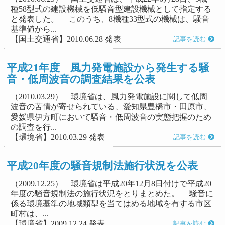
種58型式の建設機械を低騒音型建設機械として指定する
と発表した。 このうち、8機種33型式の機械は、騒音
基準値から...
【国土交通省】2010.06.28 発表
記事を読む
平成21年度 風力発電施設から発生する騒
音・低周波音の調査結果を公表
（2010.03.29） 環境省は、風力発電施設に関して低周
波音の苦情が寄せられている、愛知県豊橋市・田原市、
愛媛県伊方町において騒音・低周波音の実態把握のため
の調査を行...
【環境省】2010.03.29 発表
記事を読む
平成20年度の騒音規制法施行状況を公表
（2009.12.25） 環境省は平成20年12月8日付けで平成20
年度の騒音規制法の施行状況をとりまとめた。 騒音に
係る環境基準の地域類型を当てはめる地域を有する市区
町村は、...
【環境省】2009.12.24 発表
記事を読む