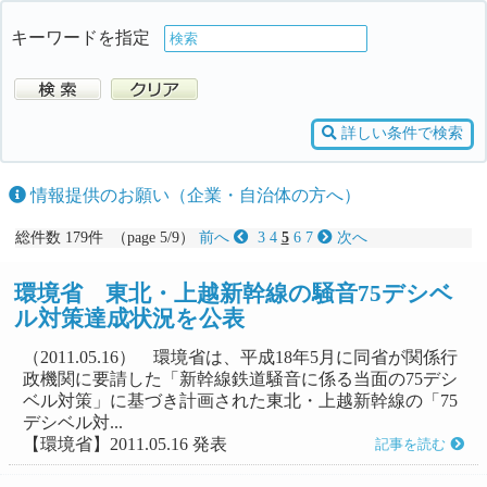
キーワードを指定
詳しい条件で検索
情報提供のお願い（企業・自治体の方へ）
総件数 179件 （page 5/9）
前へ
3
4
5
6
7
次へ
環境省 東北・上越新幹線の騒音75デシベ
ル対策達成状況を公表
（2011.05.16） 環境省は、平成18年5月に同省が関係行
政機関に要請した「新幹線鉄道騒音に係る当面の75デシ
ベル対策」に基づき計画された東北・上越新幹線の「75
デシベル対...
【環境省】2011.05.16 発表
記事を読む