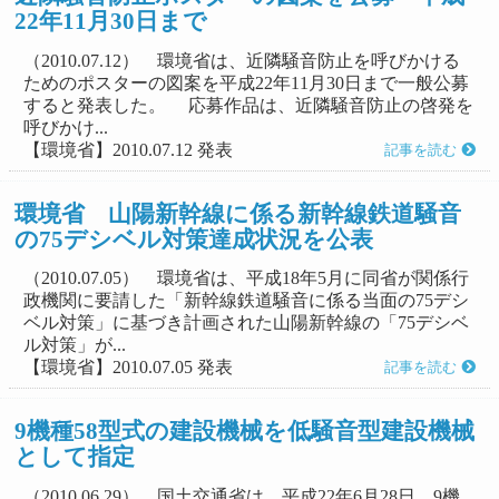
22年11月30日まで
（2010.07.12） 環境省は、近隣騒音防止を呼びかける
ためのポスターの図案を平成22年11月30日まで一般公募
すると発表した。 応募作品は、近隣騒音防止の啓発を
呼びかけ...
【環境省】2010.07.12 発表
記事を読む
環境省 山陽新幹線に係る新幹線鉄道騒音
の75デシベル対策達成状況を公表
（2010.07.05） 環境省は、平成18年5月に同省が関係行
政機関に要請した「新幹線鉄道騒音に係る当面の75デシ
ベル対策」に基づき計画された山陽新幹線の「75デシベ
ル対策」が...
【環境省】2010.07.05 発表
記事を読む
9機種58型式の建設機械を低騒音型建設機械
として指定
（2010.06.29） 国土交通省は、平成22年6月28日、9機