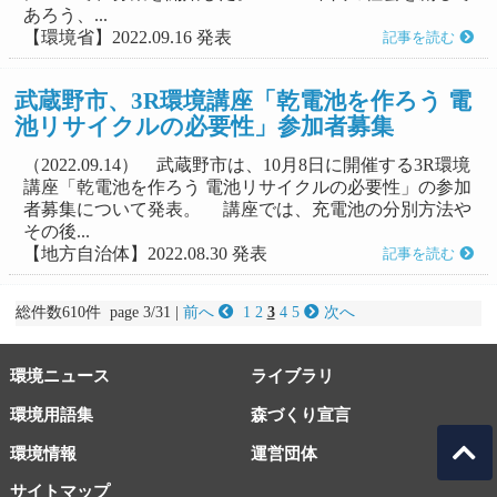
あろう、...
【環境省】2022.09.16 発表
記事を読む
武蔵野市、3R環境講座「乾電池を作ろう 電
池リサイクルの必要性」参加者募集
（2022.09.14） 武蔵野市は、10月8日に開催する3R環境
講座「乾電池を作ろう 電池リサイクルの必要性」の参加
者募集について発表。 講座では、充電池の分別方法や
その後...
【地方自治体】2022.08.30 発表
記事を読む
総件数610件 page 3/31 |
前へ
1
2
3
4
5
次へ
環境ニュース
ライブラリ
環境用語集
森づくり宣言
環境情報
運営団体
サイトマップ