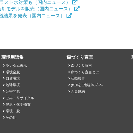
バラスト水対策も（国内ニュース）
薬剤モデルを販売（国内ニュース）
の審議結果を発表（国内ニュース）
環境用語集
森づくり宣言
ランダム表示
森づくり宣言
環境全般
森づくり宣言とは
自然環境
活動報告
地球環境
参加をご検討の方へ
公害問題
会員規約
ごみ・リサイクル
健康・化学物質
環境一般
その他