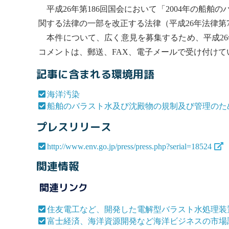
平成26年第186回国会において「2004年の
船舶の
関する法律の一部を改正する法律（平成26年法律第
本件について、広く意見を募集するため、平成26
コメントは、郵送、FAX、電子メールで受け付け
記事に含まれる環境用語
海洋汚染
船舶のバラスト水及び沈殿物の規制及び管理のた
プレスリリース
http://www.env.go.jp/press/press.php?serial=18524
関連情報
関連リンク
住友電工など、開発した電解型バラスト水処理装
富士経済、海洋資源開発など海洋ビジネスの市場