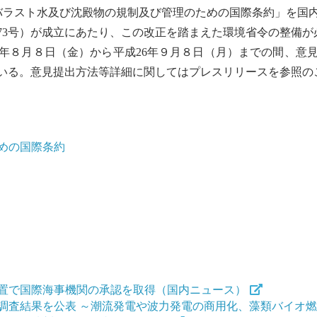
バラスト水及び沈殿物の規制及び管理のための国際条約
」を国
73号）が成立にあたり、この改正を踏まえた環境省令の整備が
年８月８日（金）から平成26年９月８日（月）までの間、意
ている。意見提出方法等詳細に関してはプレスリリースを参照の
めの国際条約
置で国際海事機関の承認を取得（国内ニュース）
調査結果を公表 ～潮流発電や波力発電の商用化、藻類バイオ