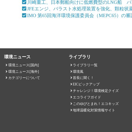
川崎重工、日本郵船向けに低燃費型のLNG船 
JFEエンジ、バラスト水処理装置を強化、顆粒状
IMO 第65回海洋環境保護委員会（MEPC65）
環境ニュース
ライブラリ
環境ニュース[国内]
ライブラリ一覧
環境ニュース[海外]
環境風
カテゴリーについて
首長に聞く！
EICピックアップ
チャレンジ！環境検定クイズ
エコライフガイド
このゆびとまれ！エコキッズ
地球温暖化対策情報サイト