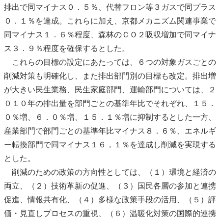
排出で同マイナス０．５％、
代替フロン
等３ガスで同プラス
０．１％を達成。これらに加え、
京都メカニズム
関連事業で
同マイナス１．６％程度、森林のＣＯ２吸収増加で同マイナ
ス３．９％程度を確保するとした。
これらの目標の設定にあたっては、６つの対象ガスごとの
削減対策も明確化し、また排出部門別の目標も改定。排出増
が大きい民生業務、民生家庭部門、運輸部門については、２
０１０年の排出量を部門ごとの
基準年
比でそれぞれ、１５．
０％増、６．０％増、１５．１％増に抑制するとした一方、
産業部門で部門ごとの
基準年
比マイナス８．６％、
エネルギ
ー転換部門
で同マイナス１６，１％を達成し削減を実現する
とした。
削減のための政策の方向性としては、（１）環境と経済の
両立、（２）技術革新の促進、（３）国民各層の参加と連携
促進、情報共有化、（４）多様な政策手段の活用、（５）評
価・見直しプロセスの重視、（６）温暖化対策の国際的連携