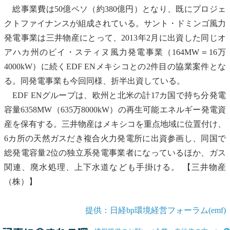
総事業費は50億ペソ（約380億円）となり、既にプロジェ
クトファイナンスが組成されている。サント・ドミンゴ
風力
発電
事業は三井物産にとって、2013年2月に出資した同じオ
アハカ州のビイ・スティヌ
風力発電
事業（164MW＝16万
4000kW）に続くEDF ENメキシコとの2件目の協業案件とな
る。同発電事業も今回同様、折半出資している。
EDF ENグループは、欧州と北米の計17カ国で持ち分発電
容量6358MW（635万8000kW）の
再生可能エネルギー
発電資
産を保有する。三井物産はメキシコを重点地域に位置付け、
6カ所の天然ガスだき複合火力発電所に出資参画し、同国で
総発電容量2位の独立系発電事業者になっているほか、ガス
関連、廃水処理、上
下水道
なども手掛ける。 【三井物産
（株）】
提供：日経bp環境経営フォーラム(emf)