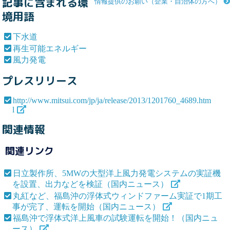
記事に含まれる環
情報提供のお願い（企業・自治体の方へ）
境用語
下水道
再生可能エネルギー
風力発電
プレスリリース
http://www.mitsui.com/jp/ja/release/2013/1201760_4689.htm
l
関連情報
関連リンク
日立製作所、5MWの大型洋上風力発電システムの実証機
を設置、出力などを検証（国内ニュース）
丸紅など、福島沖の浮体式ウィンドファーム実証で1期工
事が完了、運転を開始（国内ニュース）
福島沖で浮体式洋上風車の試験運転を開始！（国内ニュ
ース）