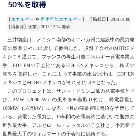
50％を取得
【
エネルギー
再生可能エネルギー
】 【掲載日】2014.01.08
【情報源】企業／2013.12.24 発表
三井物産は、メキシコ南部のオアハカ州に建設中の
風力発
電
の事業会社に出資して参画した。投資子会社のMITREメ
キシコを通じて、フランスの
再生可能エネルギー
発電事業大
手、EDF ENの子会社であるEDF ENメキシコから、株式の
50％を取得した。これによって事業の出資比率は、EDF EN
メキシコとMITREメキシコがそれぞれ50％となった。
このプロジェクトは、サント・ドミンゴ
風力発電
事業と呼
び、2MW（2000kW）の風車を80基取り付け、発電容量は
160MW（16万kW）になる。4月の商業運転開始を予定して
いる。発電した電力は、15年間の売電契約に基づいて製鉄の
世界最大手、アルセロール・ミッタルの子会社と、小売業で
世界最大手のウォルマートの子会社に供給する。