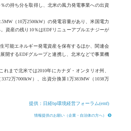
0％の持ち分を取得し、北米の
風力発電
事業への出資
MW（10万2500kW）の発電容量があり、米国電力
。資産の残り10％はEDFリニューアブルエナジーが
再生可能エネルギー
発電資産を保有するほか、関連会
を展開するEDFグループと連携し、北米などで事業機
れまで北米では2010年にカナダ・オンタリオ州、
万7000kW）、出資分換算1万383MW（1038万
提供：日経bp環境経営フォーラム(emf)
情報提供のお願い（企業・自治体の方へ）