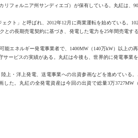
国カリフォルニア州サンディエゴ）が保有している。丸紅は、9
ト」と呼ばれ、2012年12月に商業運転を始めている。102.5
との長期売電契約に基づき、発電した電力を25年間売電する
可能エネルギー
発電事業者で、1400MW（140万kW）以上の
営・保守サービスの実績がある。丸紅は今後も、世界的に発電事業
陸上・洋上発電、送電事業への出資参画などを進めている。こ
した。丸紅の全発電資産は今回の出資で総量3万3727MW（3372