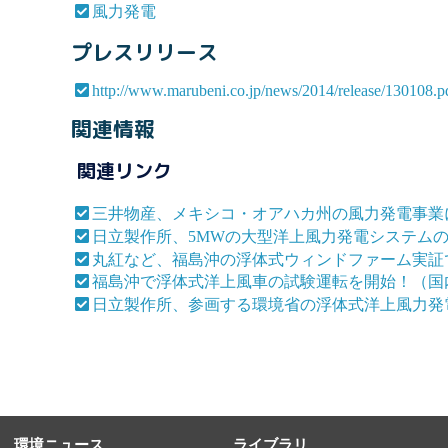
風力発電
プレスリリース
http://www.marubeni.co.jp/news/2014/release/130108.p
関連情報
関連リンク
三井物産、メキシコ・オアハカ州の風力発電事業
日立製作所、5MWの大型洋上風力発電システム
丸紅など、福島沖の浮体式ウィンドファーム実証
福島沖で浮体式洋上風車の試験運転を開始！（国
日立製作所、参画する環境省の浮体式洋上風力発
環境ニュース
ライブラリ