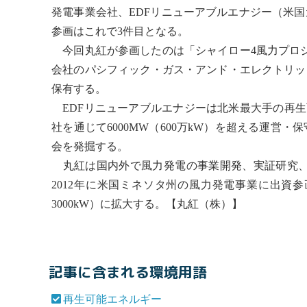
発電事業会社、EDFリニューアブルエナジー（米
参画はこれで3件目となる。
今回丸紅が参画したのは「シャイロー4風力プロジェク
会社のパシフィック・ガス・アンド・エレクトリック
保有する。
EDFリニューアブルエナジーは北米最大手の
再生
社を通じて6000MW（600万kW）を超える運
会を発掘する。
丸紅は国内外で
風力発電
の事業開発、実証研究、
2012年に米国ミネソタ州の
風力発電
事業に出資参画
3000kW）に拡大する。【丸紅（株）】
記事に含まれる環境用語
再生可能エネルギー