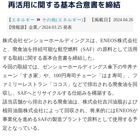
再活用に関する基本合意書を締結
【
エネルギー
その他(エネルギー)
】 【掲載日】2024.04.26
【情報源】企業／2024.03.25 発表
株式会社ゼンショーホールディングスは、ENEOS株式会社
と、廃食油を
持続可能な航空燃料
（SAF）の原料として活用
する取組に関する基本合意書を締結した。
今回の取組では、ゼンショーホールディングス傘下の牛丼チ
ェーン「すき家」や、100円寿司チェーン「はま寿司」、フ
ァミリーレストラン「ココス」などで排出される廃食油を回
収し、SAFへと
リサイクル
する仕組みを構築する。
該当店舗から排出される廃食油は、株式会社吉川油脂および
植田油脂株式会社によって回収され、将来的にはENEOSが
事業化を進めるSAFの製造プラントで原料として使用する予
定となっている。