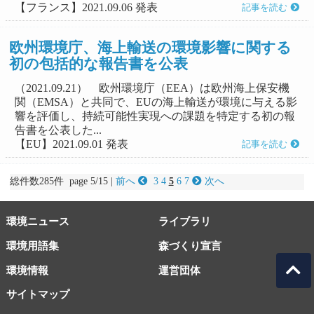
【フランス】2021.09.06 発表
記事を読む
欧州環境庁、海上輸送の環境影響に関する
初の包括的な報告書を公表
（2021.09.21） 欧州環境庁（EEA）は欧州海上保安機
関（EMSA）と共同で、EUの海上輸送が環境に与える影
響を評価し、持続可能性実現への課題を特定する初の報
告書を公表した...
【EU】2021.09.01 発表
記事を読む
総件数285件 page 5/15 |
前へ
3
4
5
6
7
次へ
環境ニュース
ライブラリ
環境用語集
森づくり宣言
環境情報
運営団体
サイトマップ