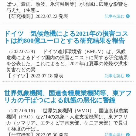
ばつ、豪雨、熱波、氷河融解等）が地域に広範な影響を
与えた（生態...
【研究機関】2022.07.22 発表
記事を読む
ドイツ 気候危機による2021年の損害コス
トは約800億ユーロとする研究結果を報告
（2022.07.29） ドイツ連邦環境省（BMUV）は、気候
危機によるドイツ国内の損害とコストに関する研究結果
を公表した。これによると、2021年は夏季の乾燥や洪水
災害などの異...
【ドイツ】2022.07.18 発表
記事を読む
世界気象機関、国連食糧農業機関等、東アフ
リカの干ばつによる飢餓の悪化に警鐘
（2022.06.16） 世界気象機関（WMO）、国連食糧農業
機関（FAO）など14の気象・人道支援機関は、東アフリ
カ（ソマリア、エチオピア南東部、ケニア東部）で長引
く極度の干ば...
【研究機関】2022.05.30 発表
記事を読む