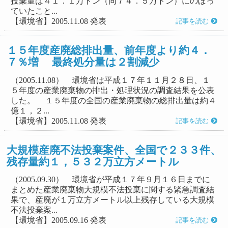
投棄量は４１．１万トン（同７４．５万トン）にのぼっ
ていたこと...
【環境省】2005.11.08 発表
記事を読む
１５年度産廃総排出量、前年度より約４．
７％増 最終処分量は２割減少
（2005.11.08） 環境省は平成１７年１１月２８日、１
５年度の産業廃棄物の排出・処理状況の調査結果を公表
した。 １５年度の全国の産業廃棄物の総排出量は約４
億１，２...
【環境省】2005.11.08 発表
記事を読む
大規模産廃不法投棄案件、全国で２３３件、
残存量約１，５３２万立方メートル
（2005.09.30） 環境省が平成１７年９月１６日までに
まとめた産業廃棄物大規模不法投棄に関する緊急調査結
果で、産廃が１万立方メートル以上残存している大規模
不法投棄案...
【環境省】2005.09.16 発表
記事を読む