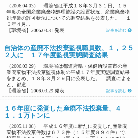
（2006.04.03） 環境省は平成１８年３月３１日、１５
年度の全国産業廃棄物処理施設の設置状況、産業廃棄物
処理業の許可状況についての調査結果を公表した。 １
６年４月...
【環境省】2006.03.31 発表
記事を読む
自治体の産廃不法投棄監視職員数、１，２５
２人に １７年度監視実態調査結果
（2006.03.29） 環境省は都道府県・保健所設置市の産
業廃棄物不法投棄監視体制の平成１７年度実態調査結果
をまとめ、１８年３月２９日に公表した。 調査による
と、都道...
【環境省】2006.03.29 発表
記事を読む
１６年度に発覚した産廃不法投棄量、４
１．１万トンに
（2005.11.08） 平成１６年度に新たに発覚した産業廃
棄物不法投棄件数は６７３件（１５年度８９４件）で、