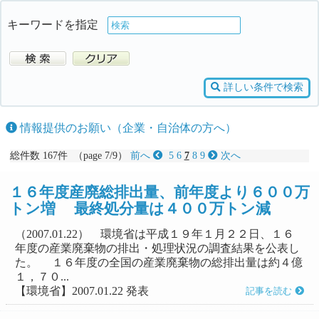
キーワードを指定
詳しい条件で検索
情報提供のお願い（企業・自治体の方へ）
総件数 167件 （page 7/9）
前へ
5
6
7
8
9
次へ
１６年度産廃総排出量、前年度より６００万
トン増 最終処分量は４００万トン減
（2007.01.22） 環境省は平成１９年１月２２日、１６
年度の産業廃棄物の排出・処理状況の調査結果を公表し
た。 １６年度の全国の産業廃棄物の総排出量は約４億
１，７０...
【環境省】2007.01.22 発表
記事を読む