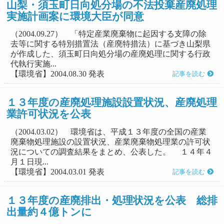
山梨・須玉町日向処分場の不法投棄産廃処理
実施計画案に環境大臣が同意
（2004.09.27） 「特定産業廃棄物に起因する支障の除
去等に関する特別措置法（産廃特措法）に基づき山梨県
が作成した、須玉町日向処分場の産廃処理に関する行政
代執行実施...
【環境省】2004.08.30 発表
記事を読む
１３年度の産廃処理施設設置状況、産廃処理
業許可状況を公表
（2004.03.02） 環境省は、平成１３年度の全国の産業
廃棄物処理施設の設置状況、産業廃棄物処理業の許可状
況についての調査結果をまとめ、公表した。 １４年４
月１日現...
【環境省】2004.03.01 発表
記事を読む
１３年度の産廃排出・処理状況を公表 総排
出量約４億トンに