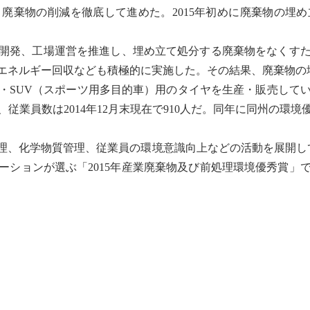
。
廃棄物
の削減を徹底して進めた。2015年初めに
廃棄物
の埋め
開発、工場運営を推進し、埋め立て処分する
廃棄物
をなくす
エネルギー回収なども積極的に実施した。その結果、
廃棄物
の
・SUV（スポーツ用多目的車）用のタイヤを生産・販売して
、従業員数は2014年12月末現在で910人だ。同年に同州の
化学物質管理、従業員の環境意識向上などの活動を展開してい
ションが選ぶ「2015年
産業
廃棄物
及び前処理環境優秀賞」