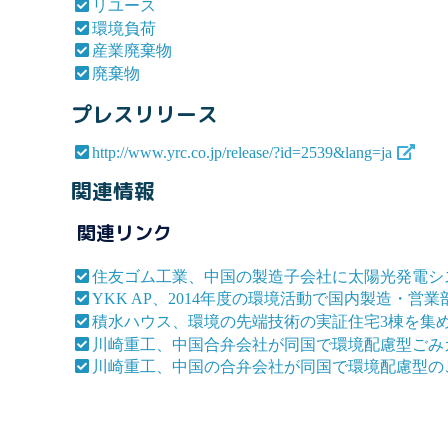
リユース
環境負荷
産業廃棄物
廃棄物
プレスリリース
http://www.yrc.co.jp/release/?id=2539&lang=ja
関連情報
関連リンク
住友ゴム工業、中国の製造子会社に太陽光発電シ
YKK AP、2014年度の環境活動で国内製造・
積水ハウス、環境の先端技術の実証住宅3棟を集
川崎重工、中国合弁会社が同国で環境配慮型ごみ
川崎重工、中国の合弁会社が同国で環境配慮型の