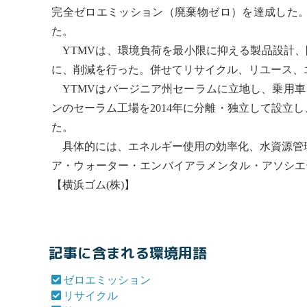
完全
ゼロエミッション
（
廃棄物
ゼロ）を達成した
た。
YTMVは、
環境負荷
を最小限に抑える製品設計、
に、削減を行った。併せて
リサイクル
、
リユース
、
YTMVはバージニア州セーラムに立地し、乗用車
ンのセーラム工場を2014年に分離・独立して設立し
た。
具体的には、エネルギー使用の効率化、水資源管理、
ア・ウォーター・エンバイアラメンタル・アソシエー
【横浜ゴム(株)】
記事に含まれる環境用語
ゼロエミッション
リサイクル