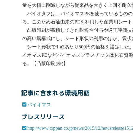
量を大幅に削減しながら従来品を大きく上回る耐久性
バイオタフは、
バイオマス
PEを使っているもの
る。このため石油由来のPEを利用した産業用シート
凸版印刷が蓄積してきた耐候性付与や適正評価技術
の高い層構成にし、シート形状の利用のほか、袋状
シート形状で1m2あたり500円の価格を設定した
イオマス
PEなど
バイオマス
プラスチックは化石資源
る。【凸版印刷(株)】
記事に含まれる環境用語
バイオマス
プレスリリース
http://www.toppan.co.jp/news/2015/12/newsrelease151