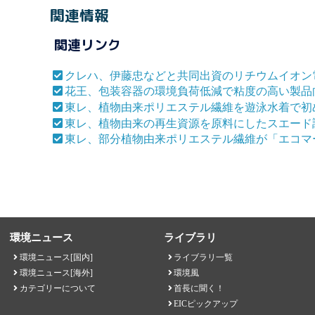
関連情報
関連リンク
クレハ、伊藤忠などと共同出資のリチウムイオン
花王、包装容器の環境負荷低減で粘度の高い製品
東レ、植物由来ポリエステル繊維を遊泳水着で初
東レ、植物由来の再生資源を原料にしたスエード
東レ、部分植物由来ポリエステル繊維が「エコマ
環境ニュース
ライブラリ
環境ニュース[国内]
ライブラリ一覧
環境ニュース[海外]
環境風
カテゴリーについて
首長に聞く！
EICピックアップ