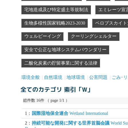
宅地造成及び特定盛土等規制法
エミレーツ宣
生物多様性国家戦略2023-2030
ペロブスカイト
ウェルビーイング
クーリングシェルター
安全で公正な地球システムバウンダリー
二酸化炭素の貯留事業に関する法律
環境全般
自然環境
地球環境
公害問題
ごみ･
全てのカテゴリ 索引「W」
総件数 16件 （ page 1/1 ）
1：
国際湿地保全連合
Wetland International
2：
持続可能な開発に関する世界首脳会議
World Sum