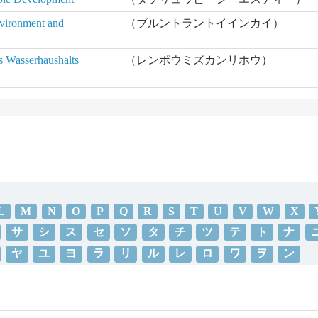
vironment and
（ブルントラントイインカイ）
 Wasserhaushalts
（レンポウミズカンリホウ）
L
M
N
O
P
Q
R
S
T
U
V
W
X
サ
シ
ス
セ
ソ
タ
チ
ツ
テ
ト
ナ
ヤ
ユ
ヨ
ラ
リ
ル
レ
ロ
ワ
ヲ
ン