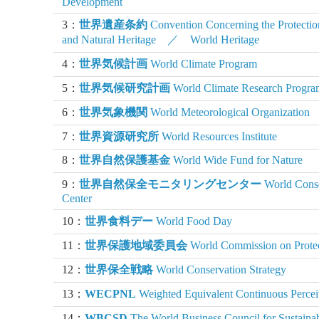
Development
3：
世界遺産条約
Convention Concerning the Protection
and Natural Heritage ／ World Heritage
4：
世界気候計画
World Climate Program
5：
世界気候研究計画
World Climate Research Progra
6：
世界気象機関
World Meteorological Organization
7：
世界資源研究所
World Resources Institute
8：
世界自然保護基金
World Wide Fund for Nature
9：
世界自然保全モニタリングセンター
World Conse
Center
10：
世界食料デー
World Food Day
11：
世界保護地域委員会
World Commission on Prote
12：
世界保全戦略
World Conservation Strategy
13：
WECPNL
Weighted Equivalent Continuous Percei
14：
WBCSD
The World Business Council for Sustain