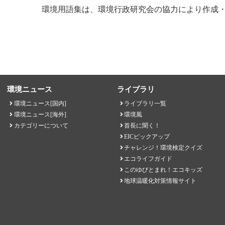
環境用語集は、環境行政研究会の協力により作成
環境ニュース
ライブラリ
環境ニュース[国内]
ライブラリ一覧
環境ニュース[海外]
環境風
カテゴリーについて
首長に聞く！
EICピックアップ
チャレンジ！環境検定クイズ
エコライフガイド
このゆびとまれ！エコキッズ
地球温暖化対策情報サイト