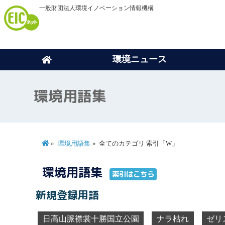
一般財団法人環境イノベーション情報機構
環境ニュース
環境用語集
環境用語集
全てのカテゴリ 索引「W」
環境用語集
索引はこちら
新規登録用語
日高山脈襟裳十勝国立公園
ナラ枯れ
ゼリ