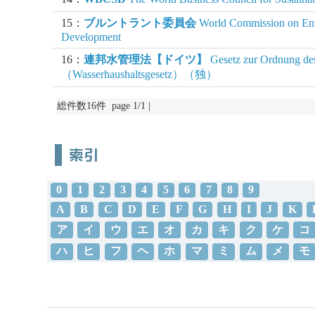
15：
ブルントラント委員会
World Commission on En
Development
16：
連邦水管理法【ドイツ】
Gesetz zur Ordnung des
（Wasserhaushaltsgesetz）（独）
総件数16件 page 1/1 |
索引
0
1
2
3
4
5
6
7
8
9
A
B
C
D
E
F
G
H
I
J
K
ア
イ
ウ
エ
オ
カ
キ
ク
ケ
コ
ハ
ヒ
フ
ヘ
ホ
マ
ミ
ム
メ
モ