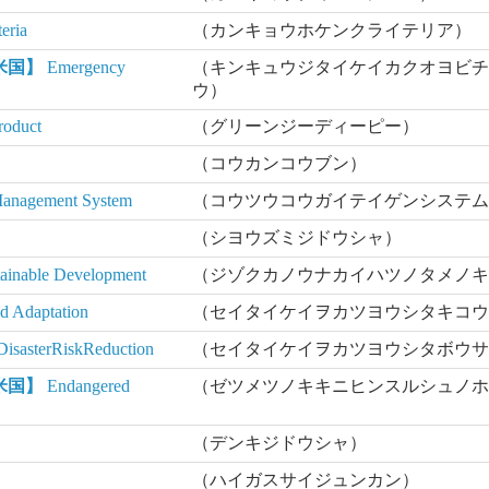
eria
（カンキョウホケンクライテリア）
米国】
Emergency
（キンキュウジタイケイカクオヨビ
ウ）
oduct
（グリーンジーディーピー）
（コウカンコウブン）
Management System
（コウツウコウガイテイゲンシステ
（シヨウズミジドウシャ）
tainable Development
（ジゾクカノウナカイハツノタメノ
d Adaptation
（セイタイケイヲカツヨウシタキコ
isasterRiskReduction
（セイタイケイヲカツヨウシタボウ
米国】
Endangered
（ゼツメツノキキニヒンスルシュノ
（デンキジドウシャ）
（ハイガスサイジュンカン）