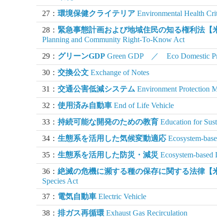
27：
環境保健クライテリア
Environmental Health Crit
28：
緊急事態計画および地域住民の知る権利法【
Planning and Community Right-To-Know Act
29：
グリーンGDP
Green GDP ／ Eco Domestic Pr
30：
交換公文
Exchange of Notes
31：
交通公害低減システム
Environment Protection 
32：
使用済み自動車
End of Life Vehicle
33：
持続可能な開発のための教育
Education for Sus
34：
生態系を活用した気候変動適応
Ecosystem-base
35：
生態系を活用した防災・減災
Ecosystem-based D
36：
絶滅の危機に瀕する種の保存に関する法律【
Species Act
37：
電気自動車
Electric Vehicle
38：
排ガス再循環
Exhaust Gas Recirculation