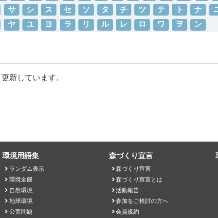
サ
シ
ス
セ
ソ
タ
チ
ツ
テ
ト
ナ
ヤ
ユ
ヨ
ラ
リ
ル
レ
ロ
ワ
ヲ
ン
・更新しています。
環境用語集
森づくり宣言
ランダム表示
森づくり宣言
環境全般
森づくり宣言とは
自然環境
活動報告
地球環境
参加をご検討の方へ
公害問題
会員規約