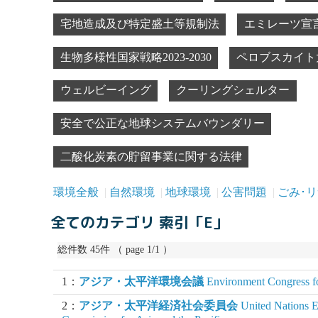
宅地造成及び特定盛土等規制法
エミレーツ宣
生物多様性国家戦略2023-2030
ペロブスカイト
ウェルビーイング
クーリングシェルター
安全で公正な地球システムバウンダリー
二酸化炭素の貯留事業に関する法律
環境全般
自然環境
地球環境
公害問題
ごみ･
全てのカテゴリ 索引「E」
総件数 45件 （ page 1/1 ）
1：
アジア・太平洋環境会議
Environment Congress for
2：
アジア・太平洋経済社会委員会
United Nations E