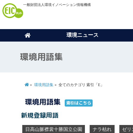
一般財団法人環境イノベーション情報機構
環境ニュース
環境用語集
環境用語集
全てのカテゴリ 索引「E」
環境用語集
索引はこちら
新規登録用語
日高山脈襟裳十勝国立公園
ナラ枯れ
ゼリ