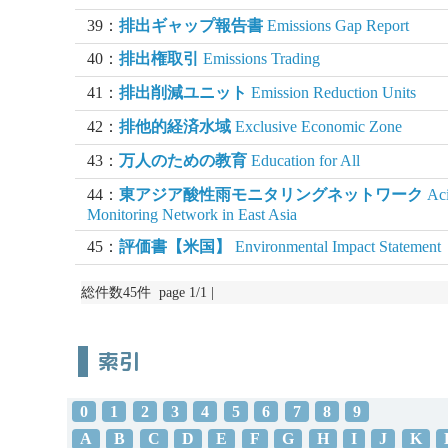
39：
排出ギャップ報告書
Emissions Gap Report
40：
排出権取引
Emissions Trading
41：
排出削減ユニット
Emission Reduction Units
42：
排他的経済水域
Exclusive Economic Zone
43：
万人のための教育
Education for All
44：
東アジア酸性雨モニタリングネットワーク
Aci
Monitoring Network in East Asia
45：
評価書【米国】
Environmental Impact Statement
総件数45件 page 1/1 |
索引
0
1
2
3
4
5
6
7
8
9
A
B
C
D
E
F
G
H
I
J
K