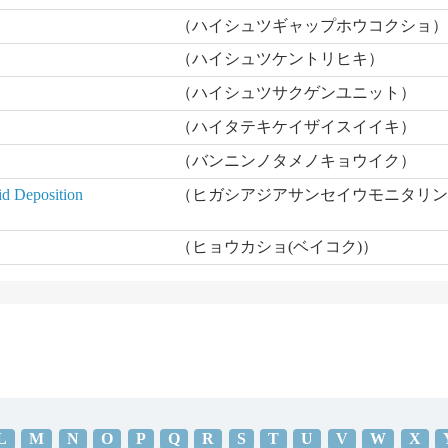
（ハイシュツギャップホウコクショ
（ハイシュツケントリヒキ）
（ハイシュツサクゲンユニット）
（ハイタテキケイザイスイイキ）
（バンニンノタメノキョウイク）
d Deposition
（ヒガシアジアサンセイウモニタリ
（ヒョウカショ(ベイコク)）
L
M
N
O
P
Q
R
S
T
U
V
W
X