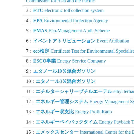
Commission for Asia and the Pacific
3：
ETC
electronic toll collection system
4：
EPA
Environmental Protection Agency
5：
EMAS
Eco-Management Audit Scheme
6：
イベントアトリビューション
Event Attribution
7：
eco検定
Certificate Test for Environmental Specialist
8：
ESCO事業
Energy Service Company
9：
エタノール10％混合ガソリン
10：
エタノール3％混合ガソリン
11：
エチルターシャリーブチルエーテル
ethyl tertia
12：
エネルギー管理システム
Energy Management S
13：
エネルギー収支比
Energy Profit Ratio
14：
エネルギーペイバックタイム
Energy Payback 
15：
エメックスセンター
International Center for the