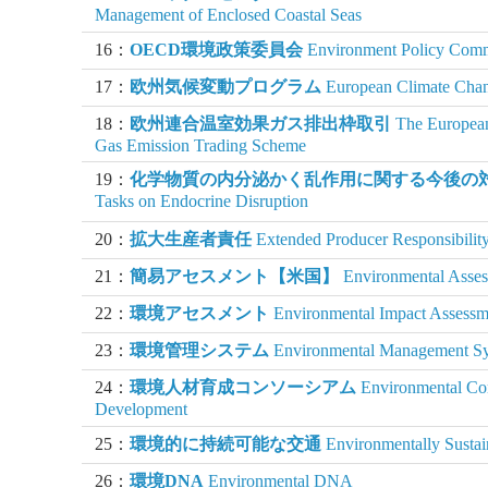
Management of Enclosed Coastal Seas
16：
OECD環境政策委員会
Environment Policy Comm
17：
欧州気候変動プログラム
European Climate Cha
18：
欧州連合温室効果ガス排出枠取引
The Europea
Gas Emission Trading Scheme
19：
化学物質の内分泌かく乱作用に関する今後の
Tasks on Endocrine Disruption
20：
拡大生産者責任
Extended Producer Responsibilit
21：
簡易アセスメント【米国】
Environmental Asse
22：
環境アセスメント
Environmental Impact Assessm
23：
環境管理システム
Environmental Management S
24：
環境人材育成コンソーシアム
Environmental Con
Development
25：
環境的に持続可能な交通
Environmentally Sustai
26：
環境DNA
Environmental DNA