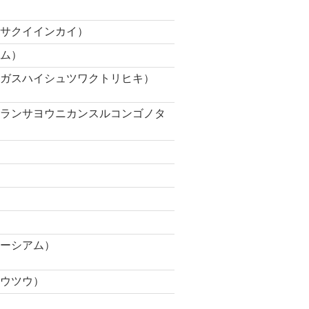
イサクイインカイ）
ラム）
カガスハイシュツワクトリヒキ）
クランサヨウニカンスルコンゴノタ
ソーシアム）
コウツウ）