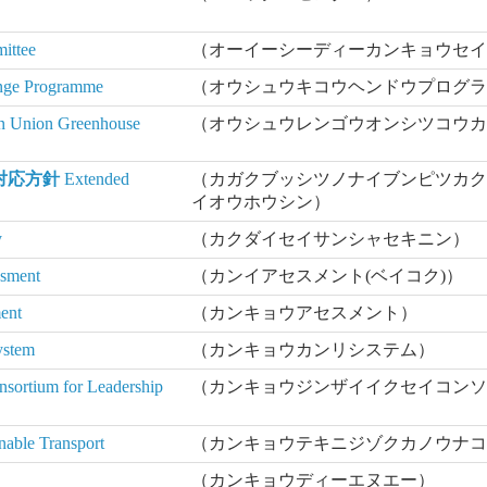
ittee
（オーイーシーディーカンキョウセ
nge Programme
（オウシュウキコウヘンドウプログ
n Union Greenhouse
（オウシュウレンゴウオンシツコウ
対応方針
Extended
（カガクブッシツノナイブンピツカ
イオウホウシン）
y
（カクダイセイサンシャセキニン）
ssment
（カンイアセスメント(ベイコク)）
ent
（カンキョウアセスメント）
ystem
（カンキョウカンリシステム）
sortium for Leadership
（カンキョウジンザイイクセイコン
nable Transport
（カンキョウテキニジゾクカノウナ
（カンキョウディーエヌエー）