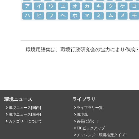
ア
イ
ウ
エ
オ
カ
キ
ク
ケ
コ
ハ
ヒ
フ
ヘ
ホ
マ
ミ
ム
メ
モ
環境用語集は、環境行政研究会の協力により作成
環境ニュース
ライブラリ
環境ニュース[国内]
ライブラリ一覧
環境ニュース[海外]
環境風
カテゴリーについて
首長に聞く！
EICピックアップ
チャレンジ！環境検定クイズ