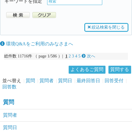
キーワードを指定
絞込検索を閉じる
環境Q&Aをご利用のみなさまへ
総件数 11716件 （ page 1/586 ）|
1
2
3
4
5
次へ
よくあるご質問
質問する
並べ替え
質問
質問者
質問日
最終回答日
回答受付
回答数
質問
質問者
質問日